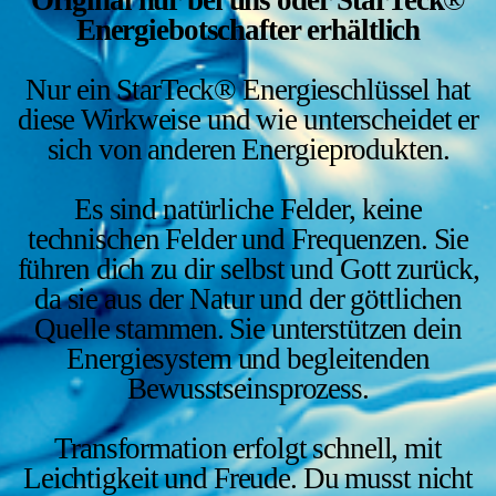
Original nur bei uns oder StarTeck
®
Energiebotschafter erhältlich
Nur ein StarTeck® Energieschlüssel hat
diese Wirkweise und wie unterscheidet er
sich von anderen Energieprodukten.
Es sind natürliche Felder, keine
technischen Felder und Frequenzen. Sie
führen dich zu dir selbst und Gott zurück,
da sie aus der Natur und der göttlichen
Quelle stammen. Sie unterstützen dein
Energiesystem und begleitenden
Bewusstseinsprozess.
Transformation erfolgt schnell, mit
Leichtigkeit und Freude. Du musst nicht